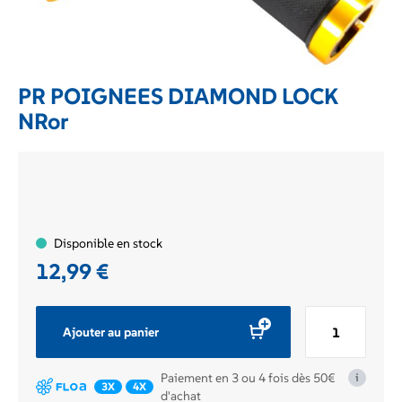
PR POIGNEES DIAMOND LOCK
NRor
Disponible en stock
12,99
€
quantité
Ajouter au panier
de
PR
Paiement en 3 ou 4 fois dès 50€
i
POIGNEES
3X
4X
d'achat