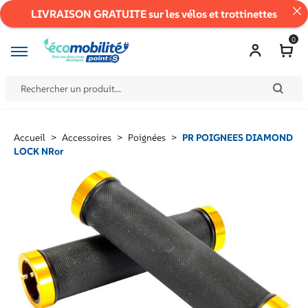
LIVRAISON GRATUITE sur les vélos et trottinettes
0
Accueil
>
Accessoires
>
Poignées
>
PR POIGNEES DIAMOND
LOCK NRor