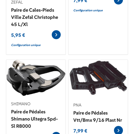
7,99
€
ZEFAL
Paire de Cales-Pieds
Configuration unique
Ville Zefal Christophe
45 L/Xl
5,95
€
Configuration unique
SHIMANO
PNA
Paire de Pédales
Paire de Pédales
Shimano Ultegra Spd-
Vtt/Bmx 9/16 Plast Nr
Sl R8000
7,99
€