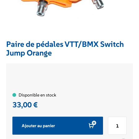
Paire de pédales VTT/BMX Switch
Jump Orange
Disponible en stock
33,00
€
quantité
Ajouter au panier
de
Paire