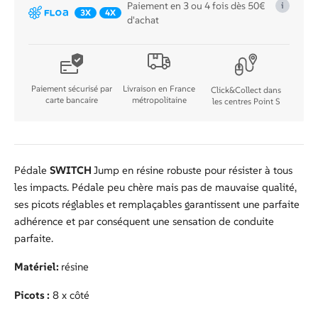
Paiement en 3 ou 4 fois dès 50€
i
de
3X
4X
d'achat
pédales
VTT/BMX
Switch
Jump
Paiement sécurisé par
Livraison en France
Click&Collect dans
Orange
carte bancaire
métropolitaine
les centres Point S
Pédale
SWITCH
Jump en résine robuste pour résister à tous
les impacts. Pédale peu chère mais pas de mauvaise qualité,
ses picots réglables et remplaçables garantissent une parfaite
adhérence et par conséquent une sensation de conduite
parfaite.
Matériel:
résine
Picots :
8 x côté