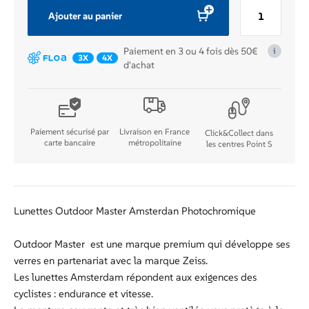
quantité
Ajouter au panier
de
PR
Paiement en 3 ou 4 fois dès 50€
i
LUNETTES
3X
4X
d'achat
AMSTERDAM
GRIS
Paiement sécurisé par
Livraison en France
Click&Collect dans
carte bancaire
métropolitaine
les centres Point S
Lunettes Outdoor Master Amsterdan Photochromique
Outdoor Master est une marque premium qui développe ses
verres en partenariat avec la marque Zeiss.
Les lunettes Amsterdam répondent aux exigences des
cyclistes : endurance et vitesse.