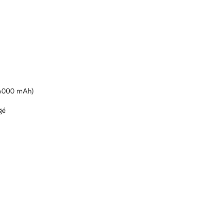
 4000 mAh)
rgé