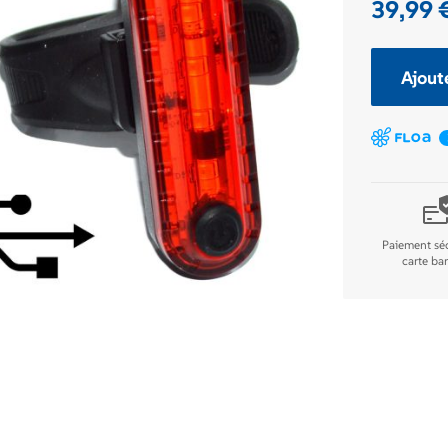
39,99
Ajout
Paiement séc
carte ba