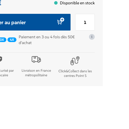
€
Disponible en stock
quantité
er au panier
de
KIT
Paiement en 3 ou 4 fois dès 50€
i
ECLAIRAGE
3X
4X
d'achat
AV+AR
USB
urisé par
Livraison en France
Click&Collect dans les
ncaire
métropolitaine
centres Point S