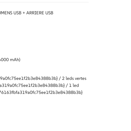
UMENS USB + ARRIERE USB
 4000 mAh)
a0fc75ee1f2b3e84388b3b} / 2 leds vertes
a319a0fc75ee1f2b3e84388b3b} / 1 led
576163fbfa319a0fc75ee1f2b3e84388b3b}