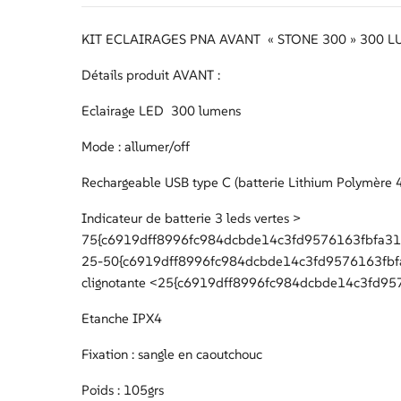
KIT ECLAIRAGES PNA AVANT « STONE 300 » 300 L
Détails produit AVANT :
Eclairage LED 300 lumens
Mode : allumer/off
Rechargeable USB type C (batterie Lithium Polymère
Indicateur de batterie 3 leds vertes >
75{c6919dff8996fc984dcbde14c3fd9576163fbfa319
25-50{c6919dff8996fc984dcbde14c3fd9576163fbf
clignotante <25{c6919dff8996fc984dcbde14c3fd9
Etanche IPX4
Fixation : sangle en caoutchouc
Poids : 105grs