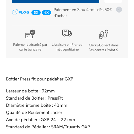
BOITIER
Paiement en 3 ou 4 fois dès 50€
i
GXP
3X
4X
d'achat
PF
BB92
Paiement sécurisé par
Livraison en France
Click&Collect dans
carte bancaire
métropolitaine
les centres Point S
Boitier Press fit pour pédalier GXP
Largeur de boite : 92mm
Standard de Boitier : PressFit
Diamètre interne boite : 41mm
Qualité de Roulement : acier
Axe de pédalier : GXP 24 – 22 mm
Standard de Pédalier : SRAM/Truvativ GXP