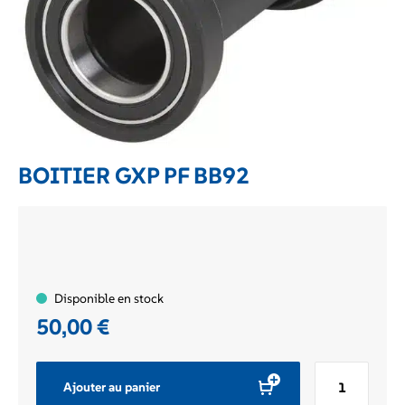
BOITIER GXP PF BB92
Disponible en stock
50,00
€
quantité
Ajouter au panier
de