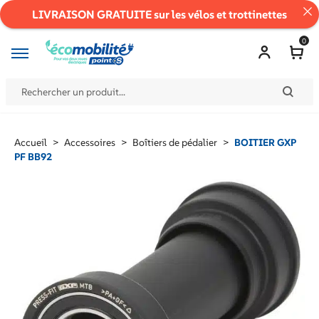
LIVRAISON GRATUITE sur les vélos et trottinettes
0
Accueil
>
Accessoires
>
Boîtiers de pédalier
>
BOITIER GXP
PF BB92