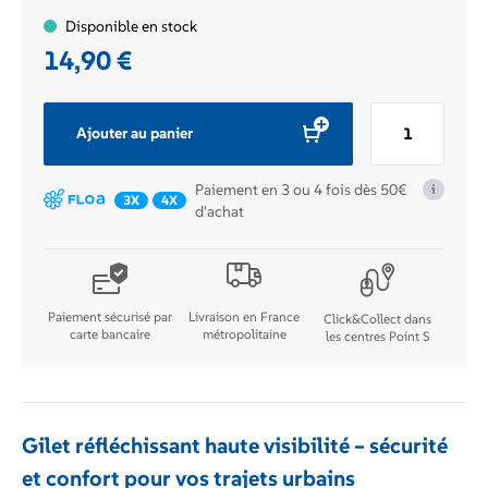
Disponible en stock
14,90
€
quantité
Ajouter au panier
de
Gilet
Paiement en 3 ou 4 fois dès 50€
i
de
3X
4X
d'achat
visibilité
Salzmann
Taille
M
Paiement sécurisé par
Livraison en France
Click&Collect dans
carte bancaire
métropolitaine
les centres Point S
Gilet réfléchissant haute visibilité – sécurité
et confort pour vos trajets urbains