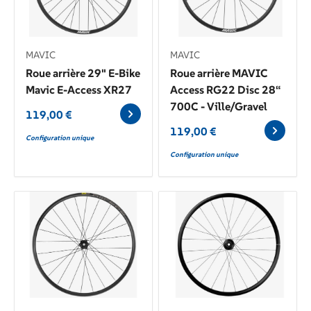
Marque
MAVIC
MAVIC
MAVIC
PNA
Roue arrière 29" E-Bike
Roue arrière MAVIC
Mavic E-Access XR27
Access RG22 Disc 28“
Taille
700C - Ville/Gravel
119,00
€
Taille
119,00
€
unique
Configuration unique
Configuration unique
Appliquer
les filtres
Supprimer
les
filtres