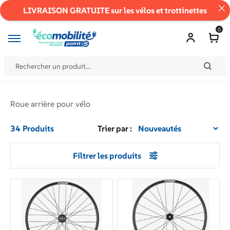
LIVRAISON GRATUITE sur les vélos et trottinettes
0
Filtrer
Roue arrière pour vélo
les
produits
34
Produits
Trier par :
Prix
Filtrer les produits
min
et
prix
max
à