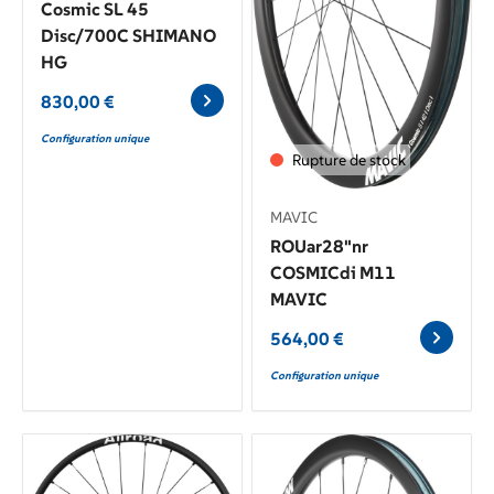
Cosmic SL 45
Disc/700C SHIMANO
HG
830,00
€
Configuration unique
Rupture de stock
MAVIC
ROUar28"nr
COSMICdi M11
MAVIC
564,00
€
Configuration unique