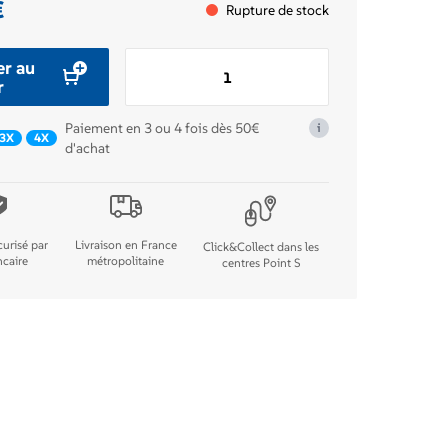
€
Rupture de stock
quantité
er au
de
r
Roulement
Paiement en 3 ou 4 fois dès 50€
i
Bille
3X
4X
d'achat
Etch
32X20X7
urisé par
Livraison en France
Click&Collect dans les
ncaire
métropolitaine
centres Point S